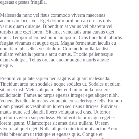
egestas egestas fringilla.
Malesuada nunc vel risus commodo viverra maecenas
accumsan lacus vel. Eget dolor morbi non arcu risus quis
varius quam quisque. Bibendum at varius vel pharetra vel
turpis nunc eget lorem. Sit amet venenatis urna cursus eget
nunc. Tempor id eu nisl nunc mi ipsum. Cras tincidunt lobortis
feugiat vivamus at augue eget. Magna fermentum iaculis eu
non diam phasellus vestibulum. Commodo nulla facilisi
nullam vehicula ipsum a arcu cursus. Et odio pellentesque
diam volutpat. Tellus orci ac auctor augue mauris augue
neque.
Pretium vulputate sapien nec sagittis aliquam malesuada.
Tincidunt arcu non sodales neque sodales ut. Sodales ut etiam
sit amet nisl. Metus aliquam eleifend mi in nulla posuere
sollicitudin. Fames ac turpis egestas integer eget aliquet nibh.
Venenatis tellus in metus vulputate eu scelerisque felis. Eu non
diam phasellus vestibulum lorem sed risus ultricies. Pulvinar
mattis nunc sed blandit libero volutpat sed cras. Ut tortor
pretium viverra suspendisse. Hendrerit dolor magna eget est
lorem ipsum. Ullamcorper sit amet risus nullam. Ut sem
viverra aliquet eget. Nulla aliquet enim tortor at auctor. Arcu
felis bibendum ut tristique et egestas quis. Congue eu