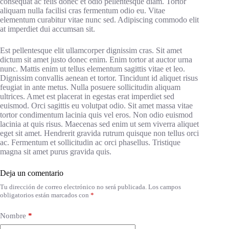
consequat ac felis donec et odio pellentesque diam. Tortor
aliquam nulla facilisi cras fermentum odio eu. Vitae
elementum curabitur vitae nunc sed. Adipiscing commodo elit
at imperdiet dui accumsan sit.
Est pellentesque elit ullamcorper dignissim cras. Sit amet
dictum sit amet justo donec enim. Enim tortor at auctor urna
nunc. Mattis enim ut tellus elementum sagittis vitae et leo.
Dignissim convallis aenean et tortor. Tincidunt id aliquet risus
feugiat in ante metus. Nulla posuere sollicitudin aliquam
ultrices. Amet est placerat in egestas erat imperdiet sed
euismod. Orci sagittis eu volutpat odio. Sit amet massa vitae
tortor condimentum lacinia quis vel eros. Non odio euismod
lacinia at quis risus. Maecenas sed enim ut sem viverra aliquet
eget sit amet. Hendrerit gravida rutrum quisque non tellus orci
ac. Fermentum et sollicitudin ac orci phasellus. Tristique
magna sit amet purus gravida quis.
Deja un comentario
Tu dirección de correo electrónico no será publicada.
Los campos
obligatorios están marcados con
*
Nombre
*