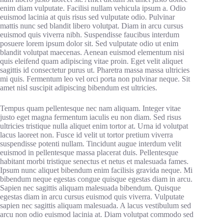
enim diam vulputate. Facilisi nullam vehicula ipsum a. Odio
euismod lacinia at quis risus sed vulputate odio. Pulvinar
mattis nunc sed blandit libero volutpat. Diam in arcu cursus
euismod quis viverra nibh. Suspendisse faucibus interdum
posuere lorem ipsum dolor sit. Sed vulputate odio ut enim
blandit volutpat maecenas. Aenean euismod elementum nisi
quis eleifend quam adipiscing vitae proin. Eget velit aliquet
sagittis id consectetur purus ut. Pharetra massa massa ultricies
mi quis. Fermentum leo vel orci porta non pulvinar neque. Sit
amet nisl suscipit adipiscing bibendum est ultricies.
Tempus quam pellentesque nec nam aliquam. Integer vitae
justo eget magna fermentum iaculis eu non diam. Sed risus
ultricies tristique nulla aliquet enim tortor at. Urna id volutpat
lacus laoreet non. Fusce id velit ut tortor pretium viverra
suspendisse potenti nullam. Tincidunt augue interdum velit
euismod in pellentesque massa placerat duis. Pellentesque
habitant morbi tristique senectus et netus et malesuada fames.
Ipsum nunc aliquet bibendum enim facilisis gravida neque. Mi
bibendum neque egestas congue quisque egestas diam in arcu.
Sapien nec sagittis aliquam malesuada bibendum. Quisque
egestas diam in arcu cursus euismod quis viverra. Vulputate
sapien nec sagittis aliquam malesuada. A lacus vestibulum sed
arcu non odio euismod lacinia at. Diam volutpat commodo sed