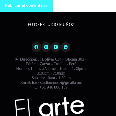
Publicar el comentario
FOTO ESTUDIO MUÑOZ
Dirección: Jr Bolívar 634 - Oficina 303 -
Edificio Zarzar - Trujillo - Perú
Horario: Lunes a Viernes: 10am - 1:30pm /
3:30pm - 7:30pm
Sábado: 10am - 1:30pm
Email: fotoestudiomunoz@gmail.com
C: +51 946 886 189