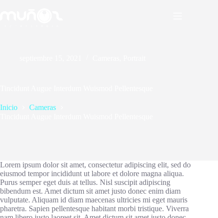
Saltar
al
contenido
septiembre 15, 2021
Cameras
,
Portrait
Tincidunt Augue Interdum Wuismod Pellentesque
Inicio
Cameras
Tincidunt Augue Interdum Wuismod Pellentesque
Lorem ipsum dolor sit amet, consectetur adipiscing elit, sed do
eiusmod tempor incididunt ut labore et dolore magna aliqua.
Purus semper eget duis at tellus. Nisl suscipit adipiscing
bibendum est. Amet dictum sit amet justo donec enim diam
vulputate. Aliquam id diam maecenas ultricies mi eget mauris
pharetra. Sapien pellentesque habitant morbi tristique. Viverra
nam libero justo laoreet sit. Amet dictum sit amet justo donec