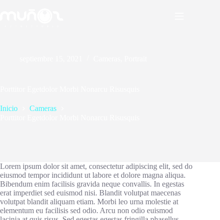
Saltar
al
contenido
septiembre 15, 2021
Cameras
,
Portrait
Porttitor Egetdolor Morbi Nonarcu Risusquis
Inicio
Cameras
Porttitor Egetdolor Morbi Nonarcu Risusquis
Lorem ipsum dolor sit amet, consectetur adipiscing elit, sed do
eiusmod tempor incididunt ut labore et dolore magna aliqua.
Bibendum enim facilisis gravida neque convallis. In egestas
erat imperdiet sed euismod nisi. Blandit volutpat maecenas
volutpat blandit aliquam etiam. Morbi leo urna molestie at
elementum eu facilisis sed odio. Arcu non odio euismod
lacinia at quis risus. Sed egestas egestas fringilla phasellus