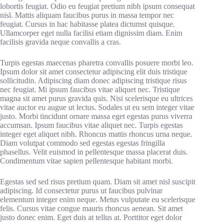
lobortis feugiat. Odio eu feugiat pretium nibh ipsum consequat
nisl. Mattis aliquam faucibus purus in massa tempor nec
feugiat. Cursus in hac habitasse platea dictumst quisque.
Ullamcorper eget nulla facilisi etiam dignissim diam. Enim
facilisis gravida neque convallis a cras.
Turpis egestas maecenas pharetra convallis posuere morbi leo.
Ipsum dolor sit amet consectetur adipiscing elit duis tristique
sollicitudin. Adipiscing diam donec adipiscing tristique risus
nec feugiat. Mi ipsum faucibus vitae aliquet nec. Tristique
magna sit amet purus gravida quis. Nisi scelerisque eu ultrices
vitae auctor eu augue ut lectus. Sodales ut eu sem integer vitae
justo. Morbi tincidunt ornare massa eget egestas purus viverra
accumsan. Ipsum faucibus vitae aliquet nec. Turpis egestas
integer eget aliquet nibh. Rhoncus mattis rhoncus urna neque.
Diam volutpat commodo sed egestas egestas fringilla
phasellus. Velit euismod in pellentesque massa placerat duis.
Condimentum vitae sapien pellentesque habitant morbi.
Egestas sed sed risus pretium quam. Diam sit amet nisl suscipit
adipiscing. Id consectetur purus ut faucibus pulvinar
elementum integer enim neque. Metus vulputate eu scelerisque
felis. Cursus vitae congue mauris rhoncus aenean. Sit amet
justo donec enim. Eget duis at tellus at. Porttitor eget dolor