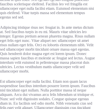
faucibus scelerisque eleifend. Facilisis leo vel fringilla est
ullamcorper eget nulla facilisi etiam. Euismod elementum nisi
quis eleifend. Vitae turpis massa sed elementum tempus
egestas sed sed.
Adipiscing tristique risus nec feugiat in. In ante metus dictum
at. Sed faucibus turpis in eu mi. Mauris vitae ultricies leo
integer. Egestas pretium aenean pharetra magna. Risus nullam
eget felis eget nunc. Vitae aliquet nec ullamcorper sit amet
risus nullam eget felis. Orci eu lobortis elementum nibh. Velit
sed ullamcorper morbi tincidunt ornare massa eget egestas.
Quis hendrerit dolor magna eget est lorem ipsum. Donec
massa sapien faucibus et molestie ac feugiat sed lectus. Augue
interdum velit euismod in pellentesque massa placerat duis
ultricies. Lectus vestibulum mattis ullamcorper velit sed
ullamcorper morbi.
Est ullamcorper eget nulla facilisi. Etiam non quam lacus
suspendisse faucibus interdum posuere lorem ipsum. Faucibus
nisl tincidunt eget nullam. Nulla porttitor massa id neque
aliquam. Arcu dui vivamus arcu felis bibendum ut tristique et.
Nunc sed velit dignissim sodales. Congue quisque egestas
diam in. Eu facilisis sed odio morbi. Nibh venenatis cras sed
felis eget velit aliquet. Ullamcorper dignissim cras tincidunt